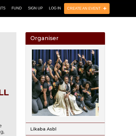
NTS
FUND
SIGN UP
LOG IN
CREATE AN EVENT
Organiser
LL
e
Likaba Asbl
g,